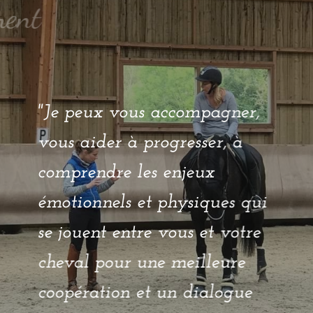
Accompagnement
"Je peux vous accompagner,
vous aider à progresser, à
comprendre les enjeux
émotionnels et physiques qui
se jouent entre vous et votre
cheval pour une meilleure
coopération et un dialogue